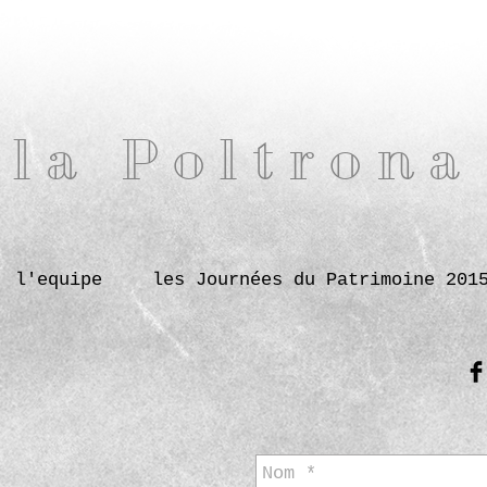
la Poltrona
l'equipe
les Journées du Patrimoine 201